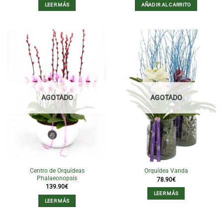
LEER MÁS
AÑADIR AL CARRITO
AGOTADO
AGOTADO
Centro de Orquídeas
Orquídea Vanda
Phalaeonopsis
78.90
€
139.90
€
LEER MÁS
LEER MÁS