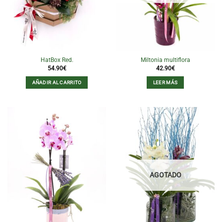
la
página
de
producto
HatBox Red.
Miltonia multiflora
54.90
€
42.90
€
AÑADIR AL CARRITO
LEER MÁS
AGOTADO