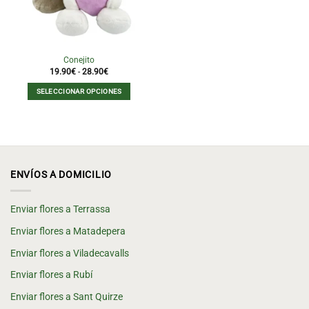
página
página
de
de
producto
producto
Conejito
Rango
19.90
€
-
28.90
€
de
precios:
SELECCIONAR OPCIONES
desde
19.90€
Este
hasta
producto
28.90€
tiene
múltiples
variantes.
Las
ENVÍOS A DOMICILIO
opciones
se
Enviar flores a Terrassa
pueden
elegir
Enviar flores a Matadepera
en
la
Enviar flores a Viladecavalls
página
Enviar flores a Rubí
de
producto
Enviar flores a Sant Quirze