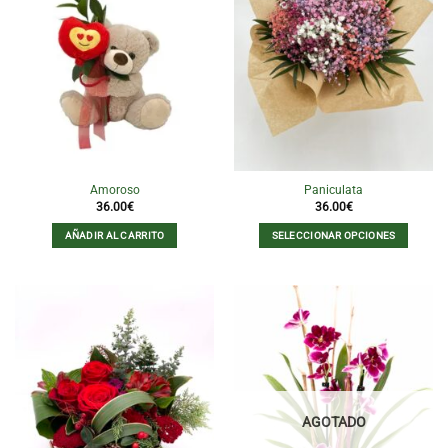
Amoroso
Paniculata
36.00
€
36.00
€
AÑADIR AL CARRITO
SELECCIONAR OPCIONES
Este
producto
tiene
múltiples
variantes.
Las
opciones
se
pueden
AGOTADO
elegir
en