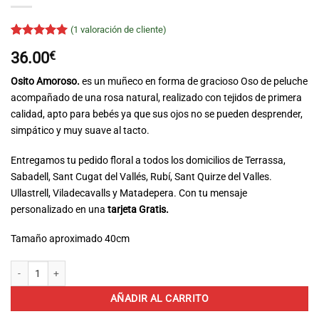
(
1
valoración de cliente)
Valorado
1
5
36.00
€
sobre 5
basado en
puntuación
Osito Amoroso.
es un muñeco en forma de gracioso Oso de peluche
de cliente
acompañado de una rosa natural, realizado con tejidos de primera
calidad, apto para bebés ya que sus ojos no se pueden desprender,
simpático y muy suave al tacto.
Entregamos tu pedido floral a todos los domicilios de Terrassa,
Sabadell, Sant Cugat del Vallés, Rubí, Sant Quirze del Valles.
Ullastrell, Viladecavalls y Matadepera. Con tu mensaje
personalizado en una
tarjeta Gratis.
Tamaño aproximado 40cm
Amoroso cantidad
AÑADIR AL CARRITO