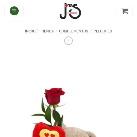
Saltar
al
contenido
INICIO
/
TIENDA
/
COMPLEMENTOS
/
PELUCHES