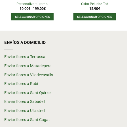
Personaliza tu ramo.
Osito Peluche Ted
Rango
10.00
€
-
199.00
€
15.90
€
de
precios:
SELECCIONAR OPCIONES
SELECCIONAR OPCIONES
desde
10.00€
Este
Este
hasta
producto
producto
199.00€
tiene
tiene
múltiples
múltiples
ENVÍOS A DOMICILIO
variantes.
variantes.
Las
Las
opciones
opciones
Enviar flores a Terrassa
se
se
Enviar flores a Matadepera
pueden
pueden
elegir
elegir
Enviar flores a Viladecavalls
en
en
la
la
Enviar flores a Rubí
página
página
Enviar flores a Sant Quirze
de
de
producto
producto
Enviar flores a Sabadell
Enviar flores a Ullastrell
Enviar flores a Sant Cugat