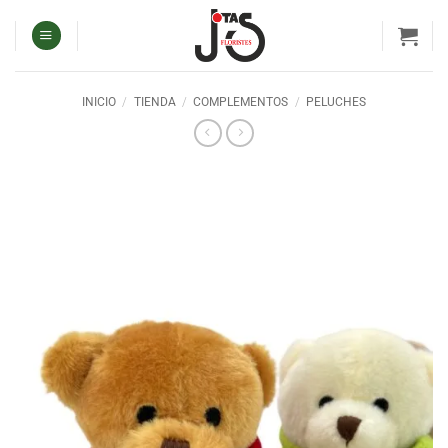
Saltar
al
contenido
INICIO
/
TIENDA
/
COMPLEMENTOS
/
PELUCHES