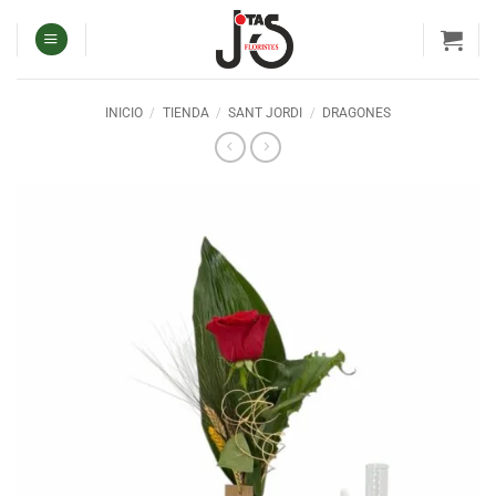
Saltar
al
contenido
INICIO
/
TIENDA
/
SANT JORDI
/
DRAGONES