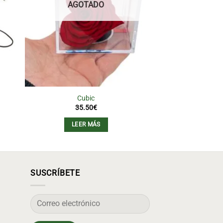
AGOTADO
Cubic
Bag 6 rosa
35.50
€
36.0
LEER MÁS
AÑADIR AL
SUSCRÍBETE