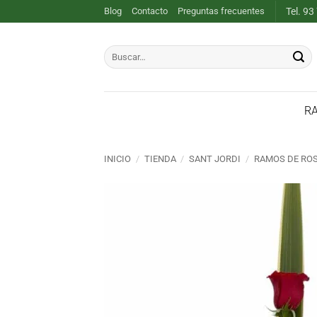
Saltar
Blog
Contacto
Preguntas frecuentes
Tel. 93
al
contenido
Buscar
por:
R
INICIO
/
TIENDA
/
SANT JORDI
/
RAMOS DE ROS