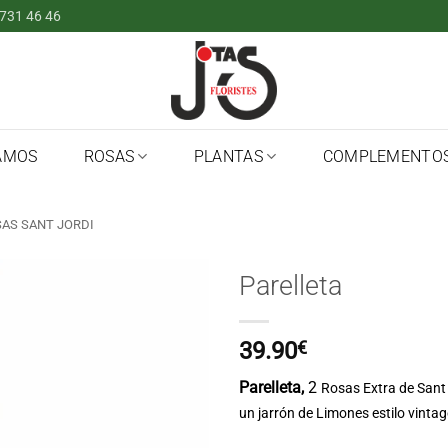
 731 46 46
AMOS
ROSAS
PLANTAS
COMPLEMENTO
AS SANT JORDI
Parelleta
39.90
€
Parelleta,
2
Rosas Extra de Sant 
un jarrón de Limones estilo vintag