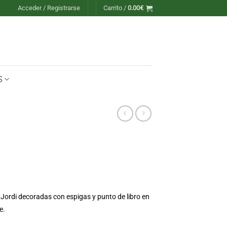
Acceder / Registrarse
Carrito /
0.00
€
S
Jordi decoradas con espigas y punto de libro en
e.