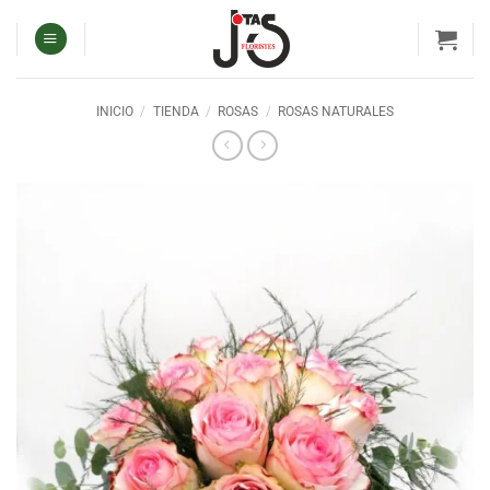
Saltar
al
contenido
INICIO
/
TIENDA
/
ROSAS
/
ROSAS NATURALES