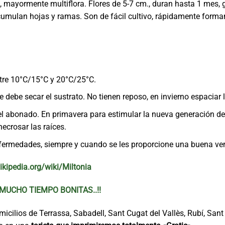
o, mayormente multiflora. Flores de 5-7 cm., duran hasta 1 mes,
cumulan hojas y ramas. Son de fácil cultivo, rápidamente forma
tre 10°C/15°C y 20°C/25°C.
ebe secar el sustrato. No tienen reposo, en invierno espaciar l
l abonado. En primavera para estimular la nueva generación de
ecrosar las raíces.
nfermedades, siempre y cuando se les proporcione una buena ven
ikipedia.org/wiki/Miltonia
UCHO TIEMPO BONITAS..!!
cilios de Terrassa, Sabadell, Sant Cugat del Vallès, Rubí, Sant Q