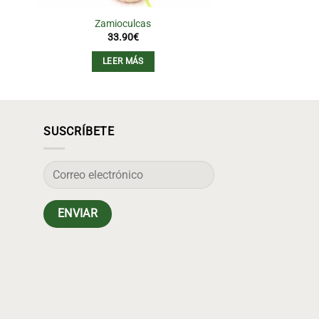
Zamioculcas
Bag 6 Rosas
33.90
€
36.0
LEER MÁS
AÑADIR AL
SUSCRÍBETE