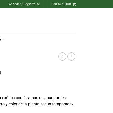
Acceder / Registrarse
Carrito /
0.00
€
S
a
ta exótica con 2 ramas de abundantes
ro y color de la planta según temporada»