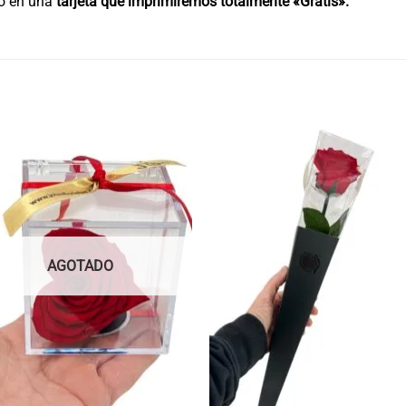
do en una
tarjeta que imprimiremos totalmente «Gratis».
AGOTADO