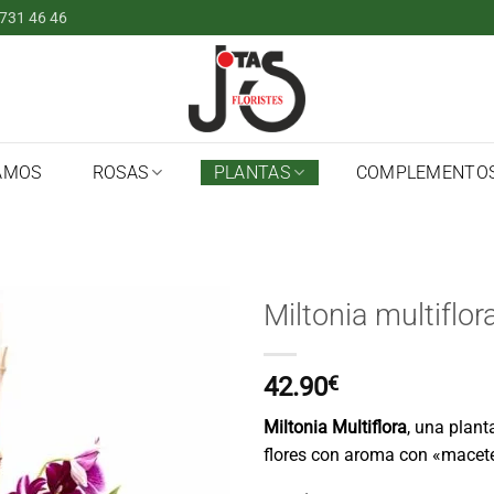
 731 46 46
AMOS
ROSAS
PLANTAS
COMPLEMENTO
Miltonia multiflor
42.90
€
Miltonia Multiflora
, una plan
flores con aroma con «macete